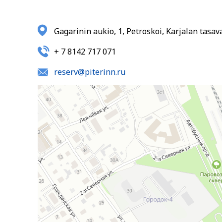
Gagarinin aukio, 1, Petroskoi, Karjalan tasav
+ 7 8142 717 071
reserv@piterinn.ru